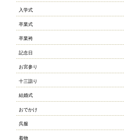
入学式
卒業式
卒業袴
記念日
お宮参り
十三詣り
結婚式
おでかけ
呉服
着物