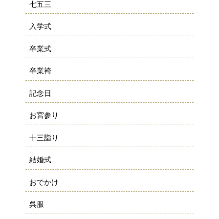
七五三
入学式
卒業式
卒業袴
記念日
お宮参り
十三詣り
結婚式
おでかけ
呉服