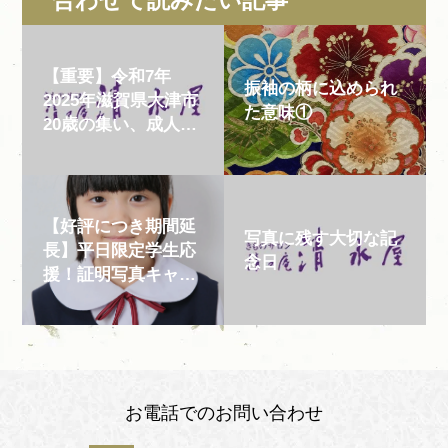
合わせて読みたい記事
【重要】令和7年
振袖の柄に込められ
2025年滋賀県大津市
た意味①
20歳の集い、成人式
の場所、時間、方...
【好評につき期間延
写真に残す大切な記
長】平日限定学生応
念日
援！証明写真キャン
ペーン。プロ...
お電話でのお問い合わせ