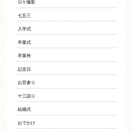
ロケ撮影
七五三
入学式
卒業式
卒業袴
記念日
お宮参り
十三詣り
結婚式
おでかけ