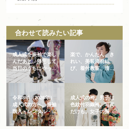
合わせて読みたい記事
成人式を振袖で楽し
楽で、かんたん、き
んだあと、帰宅して
れい、美装流前結
当日のうちにやって
び、着付教室、清水
おきたい簡単...
屋呉服店
令和8年（2026年）
成人式の袴。男子は
成人式の方へ。振袖
色紋付羽織袴。写真
購入・レンタル・マ
だけも。女子の振袖
マ振の準備はい...
でなく袴は？...