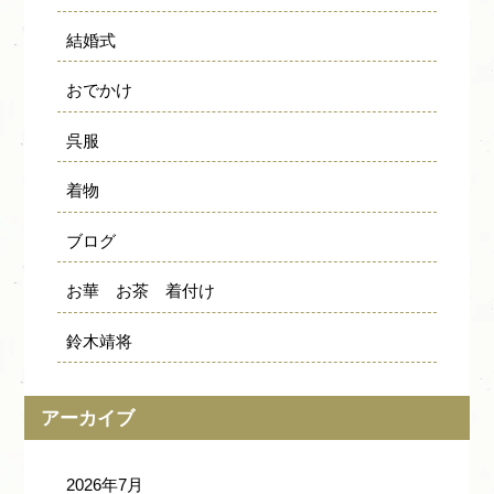
結婚式
おでかけ
呉服
着物
ブログ
お華 お茶 着付け
鈴木靖将
アーカイブ
2026年7月