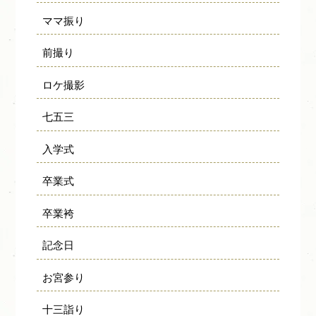
ママ振り
前撮り
ロケ撮影
七五三
入学式
卒業式
卒業袴
記念日
お宮参り
十三詣り