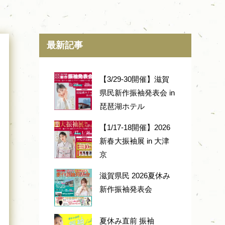
最新記事
【3/29-30開催】滋賀
県民新作振袖発表会 in
琵琶湖ホテル
【1/17-18開催】2026
新春大振袖展 in 大津
京
滋賀県民 2026夏休み
新作振袖発表会
夏休み直前 振袖