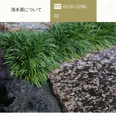
0120-5298-
清水屋について
02