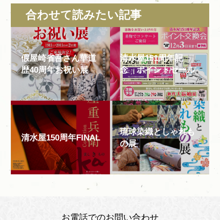
合わせて読みたい記事
假屋崎省吾さん華道
清水屋151周年記
歴40周年お祝い展
念 ポイントセール
琉球染織としゃれも
清水屋150周年FINAL
の展
お電話でのお問い合わせ