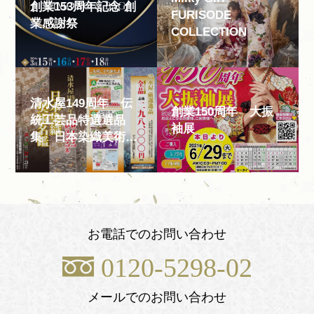
創業153周年記念 創
FURISODE
業感謝祭
COLLECTION
清水屋149周年 伝
創業150周年 大振
統工芸品特選選品
袖展
集 日本染織美術名
鑑
お電話でのお問い合わせ
0120-5298-02
メールでのお問い合わせ